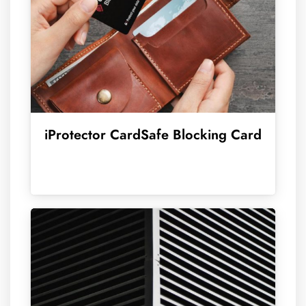
iProtector CardSafe Blocking Card