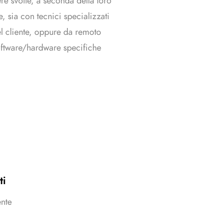
ere svolte, a seconda della loro
e, sia con tecnici specializzati
el cliente, oppure da remoto
oftware/hardware specifiche
ti
ente