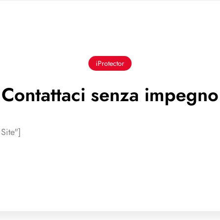
iProtector
Contattaci senza impegno
Site"]