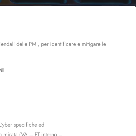
iendali delle PMI, per identificare e mitigare le
MI
 Cyber specifiche ed
ia mirata (VA – PT interno –