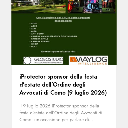
c
B
W
r
a
B
iProtector sponsor della festa
d’estate dell’Ordine degli
Avvocati di Como (9 luglio 2026)
Il 9 luglio 2026 iProtector sponsor della
festa d’estate dell’Ordine degli Avvocati di
Como: un’occasione per parlare di...