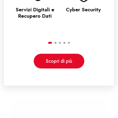
Servizi Digitali e
Cyber Security
e
Recupero Dati
Scopri di più