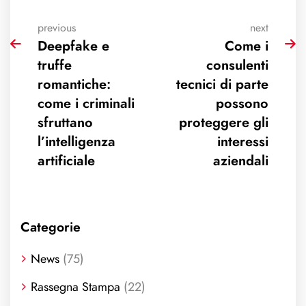
previous
next
Deepfake e
Come i
truffe
consulenti
romantiche:
tecnici di parte
come i criminali
possono
sfruttano
proteggere gli
l’intelligenza
interessi
artificiale
aziendali
Categorie
News
(75)
Rassegna Stampa
(22)