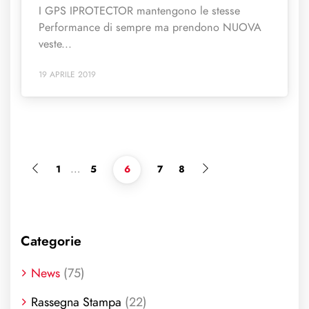
I GPS IPROTECTOR mantengono le stesse
Performance di sempre ma prendono NUOVA
veste...
19 APRILE 2019
…
1
5
6
7
8
Categorie
News
(75)
Rassegna Stampa
(22)