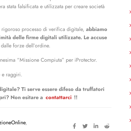
a stata falsificata e utilizzata per creare società
 rigoroso processo di verifica digitale,
abbiamo
imità delle firme digitali utilizzate. Le accuse
 dalle forze dell’ordine.
’ennesima “Missione Compiuta” per iProtector.
 e raggiri.
igitale? Ti serve essere difeso da truffatori
opri? Non esitare a
contattarci
!!
zioneOnline
,