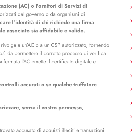
cazione (AC) o Fornitori di Servizi di
utorizzati dal governo o da organismi di
icare l’identità di chi richiede una firma
ale associato sia affidabile e valido.
i rivolge a un’AC o a un CSP autorizzato, fornendo
ì da permettere il corretto processo di verifica
onfermata l’AC emette il certificato digitale e
ontrolli accurati o se qualche truffatore
orizzare, senza il vostro permesso,
itrovato accusato di acquisti illeciti e transazioni