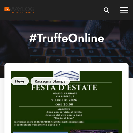
#TruffeOnline
News
Rassegna Stampa