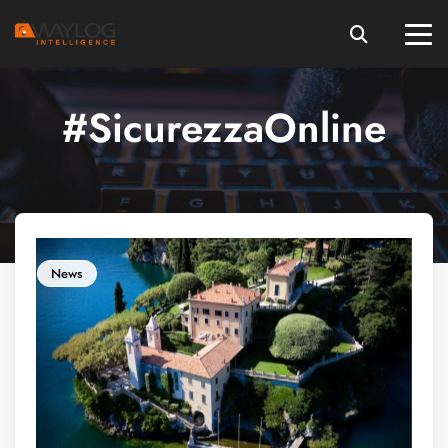
#SicurezzaOnline
News