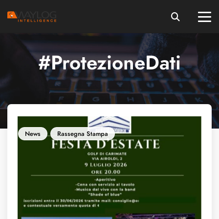
#ProtezioneDati
News
Rassegna Stampa