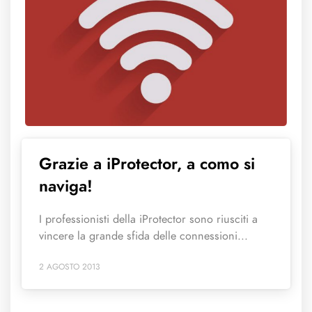
Grazie a iProtector, a como si
naviga!
I professionisti della iProtector sono riusciti a
vincere la grande sfida delle connessioni...
2 AGOSTO 2013