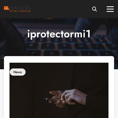
iprotectormi1
News