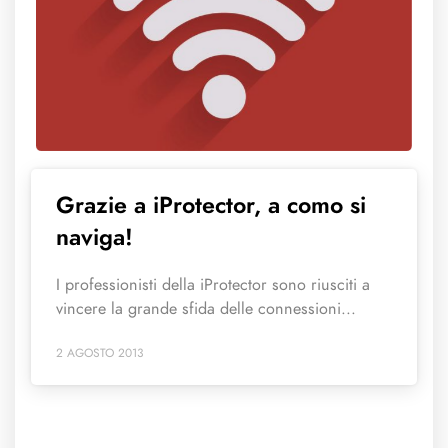
Grazie a iProtector, a como si
naviga!
I professionisti della iProtector sono riusciti a
vincere la grande sfida delle connessioni...
2 AGOSTO 2013